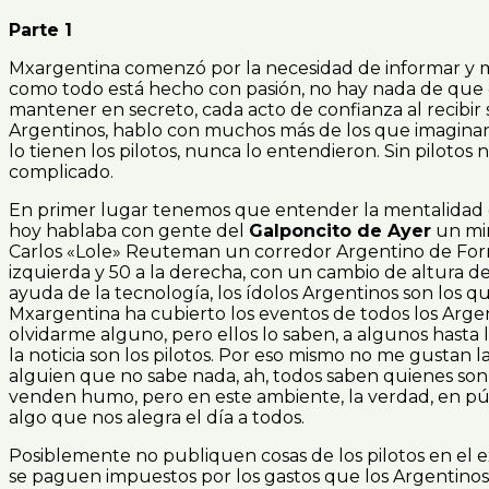
Parte 1
Mxargentina comenzó por la necesidad de informar y me
como todo está hecho con pasión, no hay nada de que qu
mantener en secreto, cada acto de confianza al recibir
Argentinos, hablo con muchos más de los que imaginan,
lo tienen los pilotos, nunca lo entendieron. Sin pilot
complicado.
En primer lugar tenemos que entender la mentalidad de
hoy hablaba con gente del
Galponcito de Ayer
un min
Carlos «Lole» Reuteman un corredor Argentino de Formul
izquierda y 50 a la derecha, con un cambio de altura de
ayuda de la tecnología, los ídolos Argentinos son los q
Mxargentina ha cubierto los eventos de todos los Argent
olvidarme alguno, pero ellos lo saben, a algunos hasta
la noticia son los pilotos. Por eso mismo no me gustan 
alguien que no sabe nada, ah, todos saben quienes son
venden humo, pero en este ambiente, la verdad, en públ
algo que nos alegra el día a todos.
Posiblemente no publiquen cosas de los pilotos en el e
se paguen impuestos por los gastos que los Argentinos re