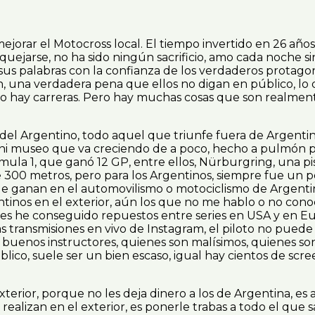
jorar el Motocross local. El tiempo invertido en 26 año
ejarse, no ha sido ningún sacrificio, amo cada noche sin
 sus palabras con la confianza de los verdaderos protag
 una verdadera pena que ellos no digan en público, lo 
os no hay carreras. Pero hay muchas cosas que son realme
l Argentino, todo aquel que triunfe fuera de Argentina
i museo que va creciendo de a poco, hecho a pulmón por
a 1, que ganó 12 GP, entre ellos, Nürburgring, una pist
 300 metros, pero para los Argentinos, siempre fue un pec
ue ganan en el automovilismo o motociclismo de Argentina
inos en el exterior, aún los que no me hablo o no conocía
 les he conseguido repuestos entre series en USA y en Eu
las transmisiones en vivo de Instagram, el piloto no pue
 buenos instructores, quienes son malísimos, quienes s
ico, suele ser un bien escaso, igual hay cientos de scre
xterior, porque no les deja dinero a los de Argentina, 
alizan en el exterior, es ponerle trabas a todo el que sal