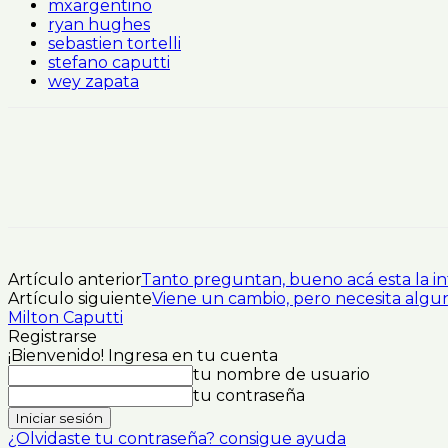
mxargentino
ryan hughes
sebastien tortelli
stefano caputti
wey zapata
Artículo anterior
Tanto preguntan, bueno acá esta la in
Artículo siguiente
Viene un cambio, pero necesita algun
Milton Caputti
Registrarse
¡Bienvenido! Ingresa en tu cuenta
tu nombre de usuario
tu contraseña
¿Olvidaste tu contraseña? consigue ayuda