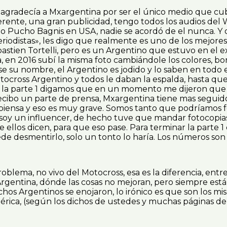
radecía a Mxargentina por ser el único medio que cubría
ferente, una gran publicidad, tengo todos los audios del
Pucho Bagnis en USA, nadie se acordó de el nunca. Y otros
«periodistas», les digo que realmente es uno de los mejor
astien Tortelli, pero es un Argentino que estuvo en el ex
en 2016 subí la misma foto cambiándole los colores, bo
u nombre, el Argentino es jodido y lo saben en todo e
cross Argentino y todos le daban la espalda, hasta que
ar la parte 1 digamos que en un momento me dijeron que
cibo un parte de prensa, Mxargentina tiene mas seguidor
iensa y eso es muy grave. Somos tanto que podríamos fo
s soy un influencer, de hecho tuve que mandar fotocop
e ellos dicen, para que eso pase. Para terminar la parte
de desmentirlo, solo un tonto lo haría. Los números son f
blema, no vivo del Motocross, esa es la diferencia, entr
gentina, dónde las cosas no mejoran, pero siempre están 
uchos Argentinos se enojaron, lo irónico es que son los
rica, (según los dichos de ustedes y muchas páginas de L