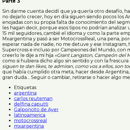
Parte 3
Sin darme cuenta decidí que ya quería otro desafío, 
no dejarlo crecer, hoy en día siguen siendo pocos los
enojadas con su propia falta de conocimiento del seg
les hagan decir, porque esos tipos no podrían analizar
15 mil seguidores, cambié el idioma y como la parte emp
Mxargentina y pasó a ser MotocrossReal, una pena, porq
esperar nada de nadie, no me detuve y ese Instagram,
Supercross e incluso por Campeones del Mundo, con much
creerlo le dije a mi hija
«Grant Langston, Campeón del M
como si hubiera dicho algo sin sentido y con la frescur
siguen te dan likes, te admiran, como vos a ellos, son to
que había cumplido otra meta, hacer desde Argentina,
gran duda… Seguir o cambiar, retirarse o hacer algo m
Etiquetas
argentina
carlos reuteman
delfina caputti
Galponcito de Ayer
latinoamerica
motocrossreal
mxargentina