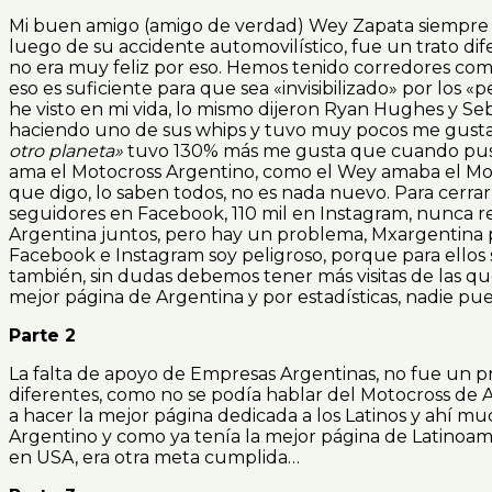
Mi buen amigo (amigo de verdad) Wey Zapata siempre ag
luego de su accidente automovilístico, fue un trato di
no era muy feliz por eso. Hemos tenido corredores como 
eso es suficiente para que sea «invisibilizado» por los 
he visto en mi vida, lo mismo dijeron Ryan Hughes y Seb
haciendo uno de sus whips y tuvo muy pocos me gusta, 
otro planeta»
tuvo 130% más me gusta que cuando puse s
ama el Motocross Argentino, como el Wey amaba el Moto
que digo, lo saben todos, no es nada nuevo. Para cerr
seguidores en Facebook, 110 mil en Instagram, nunca re
Argentina juntos, pero hay un problema, Mxargentina p
Facebook e Instagram soy peligroso, porque para ello
también, sin dudas debemos tener más visitas de las qu
mejor página de Argentina y por estadísticas, nadie pue
Parte 2
La falta de apoyo de Empresas Argentinas, no fue un pro
diferentes, como no se podía hablar del Motocross de Ar
a hacer la mejor página dedicada a los Latinos y ahí m
Argentino y como ya tenía la mejor página de Latinoamé
en USA, era otra meta cumplida…