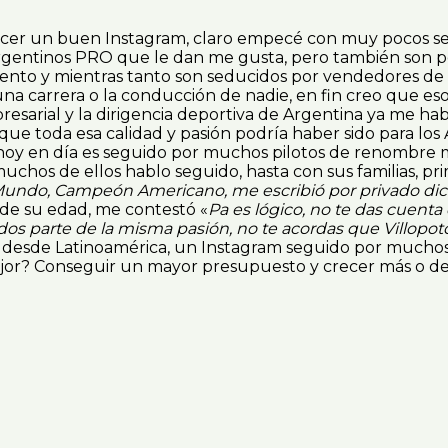
hacer un buen Instagram, claro empecé con muy pocos se
 Argentinos PRO que le dan me gusta, pero también son 
mento y mientras tanto son seducidos por vendedores de
 una carrera o la conducción de nadie, en fin creo que 
resarial y la dirigencia deportiva de Argentina ya me ha
ue toda esa calidad y pasión podría haber sido para los 
 hoy en día es seguido por muchos pilotos de renombre
os de ellos hablo seguido, hasta con sus familias, prime
undo, Campeón Americano, me escribió por privado di
a de su edad, me contestó «
Pa es lógico, no te das cuenta
dos parte de la misma pasión, no te acordas que Villopoto 
 desde Latinoamérica, un Instagram seguido por muchos 
ejor? Conseguir un mayor presupuesto y crecer más o dej