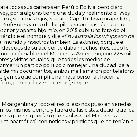
 todas sus carreras en Perú o Bolivia, pero claro
 Wey, por si alguno tiene una duda y realmente el Wey
, sin ir más lejos, Stefano Caputti lleva mi apellido,
es Profesores y uno de los pilotos con más técnica que
terior y aparte hijo mío, en 2015 subí una foto de el
rrándole el nombre y dije
«En Australia los whips son de
l mundo y nosotros también. Es extraño, porque el
 después de su accidente daba muchos likes, todo lo
 no podía hablar del Motocross Argentino, con 228 mil
es y visitas anuales, que todos los medios de
rmar un partido político o manejar una ciudad, para
ias de mis documentos, ambos me llamaron por teléfono
 1 digamos que cumplí una meta personal, hacer la
ríos, porque la verdad es así, simple.
e Mxargentina y todo el resto, eso nos puso en veredas
los mismos, dentro y fuera de las pistas, decidí que iba
 mismos que no querían que hablase del Motocross
atinoamérica) con noticias y primicias que no tenían ni