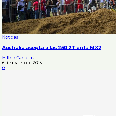
Noticias
Australia acepta a las 250 2T en la MX2
Milton Caputti
-
6 de marzo de 2015
0