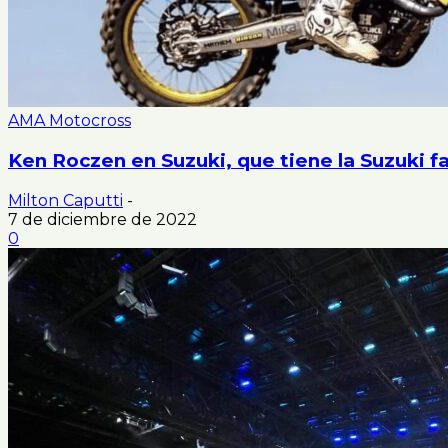
AMA Motocross
Ken Roczen en Suzuki, que tiene la Suzuki fa
Milton Caputti
-
7 de diciembre de 2022
0