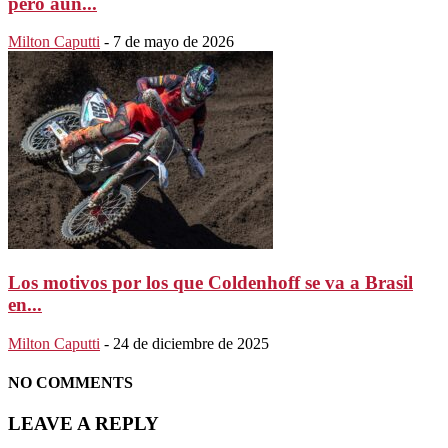
pero aún...
Milton Caputti
-
7 de mayo de 2026
Los motivos por los que Coldenhoff se va a Brasil
en...
Milton Caputti
-
24 de diciembre de 2025
NO COMMENTS
LEAVE A REPLY