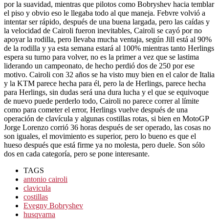
por la suavidad, mientras que pilotos como Bobryshev hacia temblar
el piso y obvio eso le llegaba todo al que maneja. Febvre volvió a
intentar ser rápido, después de una buena largada, pero las caídas y
la velocidad de Cairoli fueron inevitables, Cairoli se cayó por no
apoyar la rodilla, pero llevaba mucha ventaja, según Jill está al 90%
de la rodilla y ya esta semana estará al 100% mientras tanto Herlings
espera su turno para volver, no es la primer a vez que se lastima
liderando un campeonato, de hecho perdió dos de 250 por ese
motivo. Cairoli con 32 años se ha visto muy bien en el calor de Italia
y la KTM parece hecha para él, pero la de Herlings, parece hecha
para Herlings, sin dudas será una dura lucha y el que se equivoque
de nuevo puede perderlo todo, Cairoli no parece correr al límite
como para cometer el error, Herlings vuelve después de una
operación de clavícula y algunas costillas rotas, si bien en MotoGP
Jorge Lorenzo corrió 36 horas después de ser operado, las cosas no
son iguales, el movimiento es superior, pero lo bueno es que el
hueso después que está firme ya no molesta, pero duele. Son sólo
dos en cada categoría, pero se pone interesante.
TAGS
antonio cairoli
clavicula
costillas
Evegny Bobryshev
husqvarna