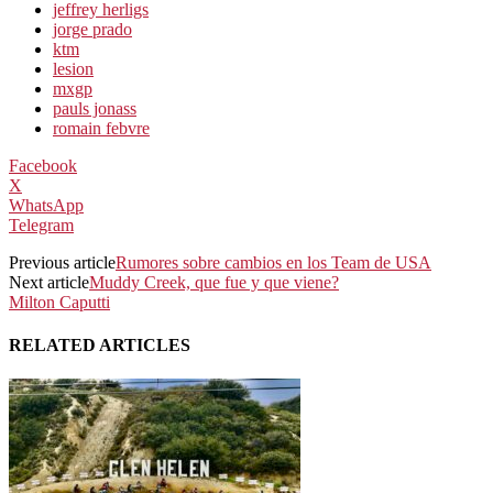
jeffrey herligs
jorge prado
ktm
lesion
mxgp
pauls jonass
romain febvre
Facebook
X
WhatsApp
Telegram
Previous article
Rumores sobre cambios en los Team de USA
Next article
Muddy Creek, que fue y que viene?
Milton Caputti
RELATED ARTICLES