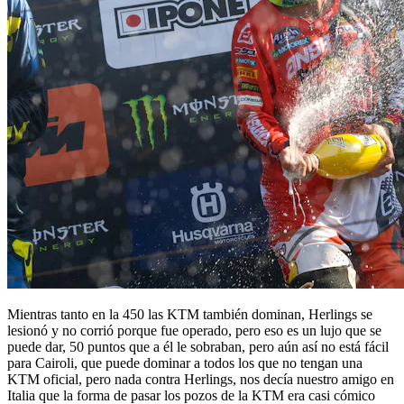
Mientras tanto en la 450 las KTM también dominan, Herlings se
lesionó y no corrió porque fue operado, pero eso es un lujo que se
puede dar, 50 puntos que a él le sobraban, pero aún así no está fácil
para Cairoli, que puede dominar a todos los que no tengan una
KTM oficial, pero nada contra Herlings, nos decía nuestro amigo en
Italia que la forma de pasar los pozos de la KTM era casi cómico