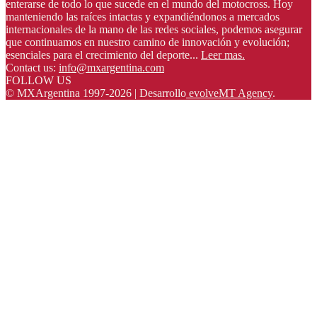
enterarse de todo lo que sucede en el mundo del motocross. Hoy
manteniendo las raíces intactas y expandiéndonos a mercados
internacionales de la mano de las redes sociales, podemos asegurar
que continuamos en nuestro camino de innovación y evolución;
esenciales para el crecimiento del deporte...
Leer mas.
Contact us:
info@mxargentina.com
FOLLOW US
© MXArgentina 1997-2026 | Desarrollo
evolveMT Agency
.