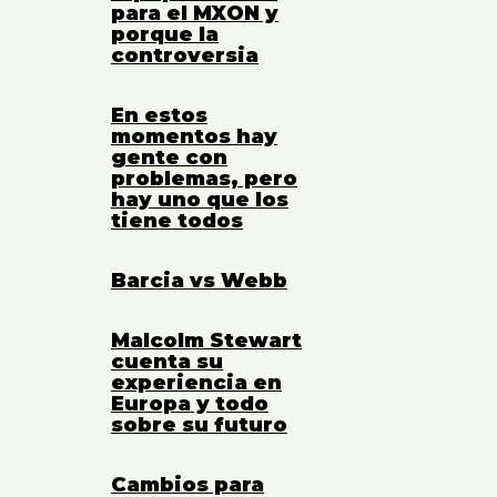
para el MXON y
porque la
controversia
En estos
momentos hay
gente con
problemas, pero
hay uno que los
tiene todos
Barcia vs Webb
Malcolm Stewart
cuenta su
experiencia en
Europa y todo
sobre su futuro
Cambios para