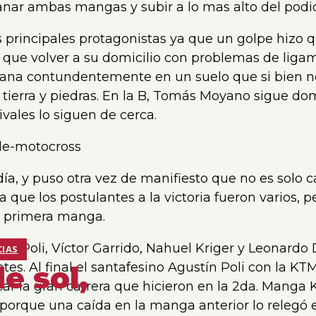
ganar ambas mangas y subir a lo mas alto del podio
s principales protagonistas ya que un golpe hizo
era que volver a su domicilio con problemas de liga
y gana contundentemente en un suelo que si bien n
 tierra y piedras. En la B, Tomás Moyano sigue d
ivales lo siguen de cerca.
ía, y puso otra vez de manifiesto que no es solo 
que los postulantes a la victoria fueron varios, pe
a primera manga.
ín Poli, Víctor Garrido, Nahuel Kriger y Leonardo 
CIAS
tes. Al final el santafesino Agustín Poli con la KT
e sol,
ar la gran carrera que hicieron en la 2da. Manga K
porque una caída en la manga anterior lo relegó 