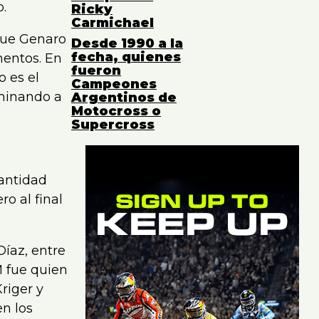
.
Ricky
Carmichael
 que Genaro
Desde 1990 a la
fecha, quienes
mentos. En
fueron
o es el
Campeones
ominando a
Argentinos de
Motocross o
Supercross
publicidad/advertisement -
cantidad
ro al final
Díaz, entre
M fue quien
riger y
en los