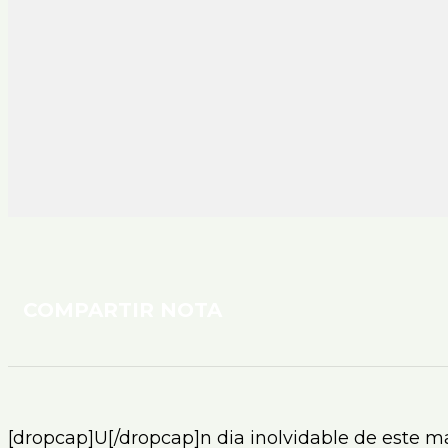
COMPARTIR NOTA
[dropcap]U[/dropcap]n dia inolvidable de este ma