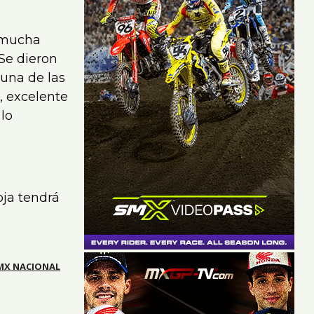
y mucha
Se dieron
una de las
, excelente
lo
oja tendrá
MX NACIONAL