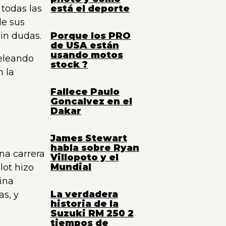
 todas las
está el deporte
-
de sus
in dudas.
Porque los PRO
de USA están
usando motos
peleando
stock ?
n la
Fallece Paulo
Goncalvez en el
Dakar
James Stewart
habla sobre Ryan
na carrera
Villopoto y el
Mundial
lot hizo
ina
La verdadera
as, y
historia de la
Suzuki RM 250 2
tiempos de