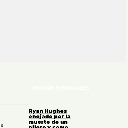
NOTAS SIMILARES
Ryan Hughes
enojado por la
muerte de un
la
piloto y como