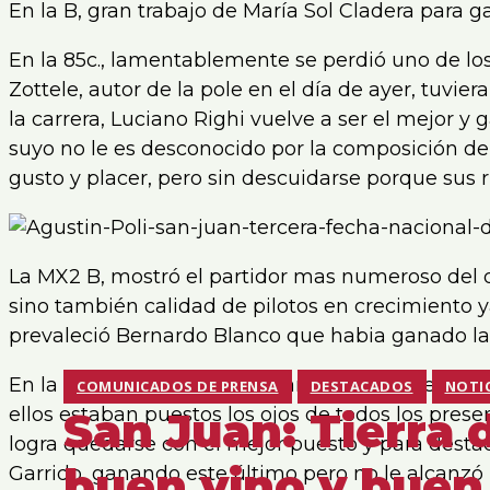
En la B, gran trabajo de María Sol Cladera para 
En la 85c., lamentablemente se perdió uno de lo
Zottele, autor de la pole en el día de ayer, tuvi
la carrera, Luciano Righi vuelve a ser el mejor 
suyo no le es desconocido por la composición de
gusto y placer, pero sin descuidarse porque sus r
La MX2 B, mostró el partidor mas numeroso del d
sino también calidad de pilotos en crecimiento ya 
prevaleció Bernardo Blanco que habia ganado l
En la A, pelea cerradísima para ganar entre Agust
COMUNICADOS DE PRENSA
DESTACADOS
NOTI
ellos estaban puestos los ojos de todos los presen
San Juan: Tierra d
logra quedarse con el mejor puesto y para destac
buen vino y buen
Garrido, ganando este último pero no le alcanzó 