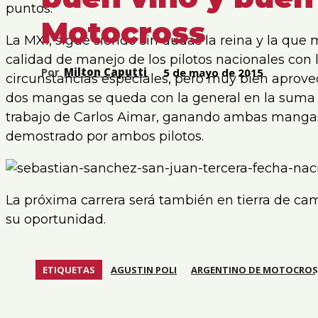
puntos.
Motocross
La MX1, sigue siendo sin dudas la reina y la q
calidad de manejo de los pilotos nacionales con
Por
Milton Caputti
5 de mayo de 2015
circunstancias especiales, pero muy bien aprov
dos mangas se queda con la general en la suma 
trabajo de Carlos Aimar, ganando ambas mangas,
demostrado por ambos pilotos.
La próxima carrera será también en tierra de ca
su oportunidad.
ETIQUETAS
AGUSTIN POLI
ARGENTINO DE MOTOCROS