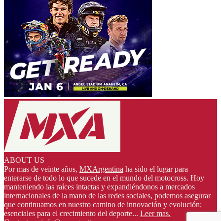
ABOUT US
Por mas de veinte años,
MXArgentina
ha sido el lugar para
enterarse de todo lo que sucede en el mundo del motocross. Hoy
manteniendo las raíces intactas y expandiéndonos a mercados
internacionales de la mano de las redes sociales, podemos asegurar
que continuamos en nuestro camino de innovación y evolución;
esenciales para el crecimiento del deporte...
Leer mas.