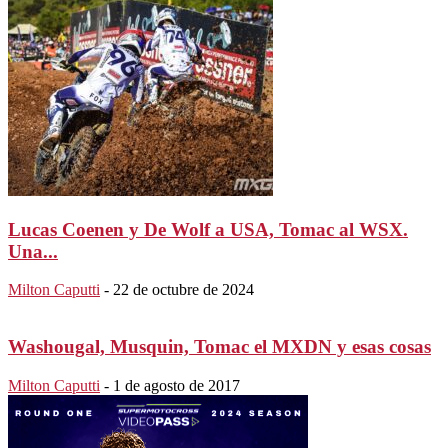
Lucas Coenen y De Wolf a USA, Tomac al WSX.
Una...
Milton Caputti
-
22 de octubre de 2024
Washougal, Musquin, Tomac el MXDN y esas cosas
Milton Caputti
-
1 de agosto de 2017