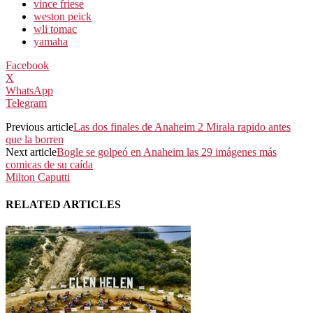
vince friese
weston peick
wli tomac
yamaha
Facebook
X
WhatsApp
Telegram
Previous article
Las dos finales de Anaheim 2 Mirala rapido antes
que la borren
Next article
Bogle se golpeó en Anaheim las 29 imágenes más
comicas de su caída
Milton Caputti
RELATED ARTICLES