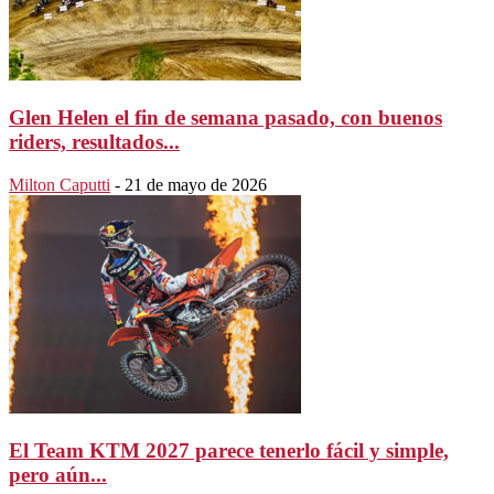
Glen Helen el fin de semana pasado, con buenos
riders, resultados...
Milton Caputti
-
21 de mayo de 2026
El Team KTM 2027 parece tenerlo fácil y simple,
pero aún...