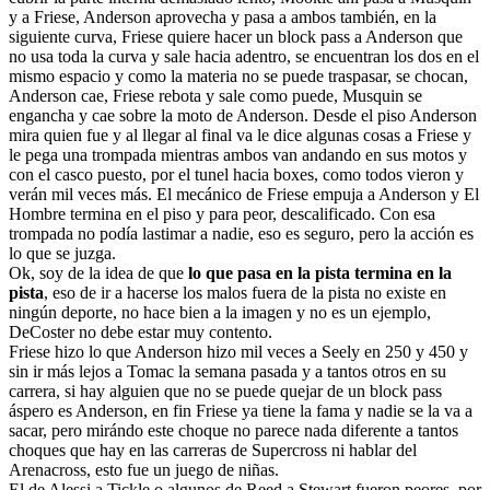
y a Friese, Anderson aprovecha y pasa a ambos también, en la
siguiente curva, Friese quiere hacer un block pass a Anderson que
no usa toda la curva y sale hacia adentro, se encuentran los dos en el
mismo espacio y como la materia no se puede traspasar, se chocan,
Anderson cae, Friese rebota y sale como puede, Musquin se
engancha y cae sobre la moto de Anderson. Desde el piso Anderson
mira quien fue y al llegar al final va le dice algunas cosas a Friese y
le pega una trompada mientras ambos van andando en sus motos y
con el casco puesto, por el tunel hacia boxes, como todos vieron y
verán mil veces más. El mecánico de Friese empuja a Anderson y El
Hombre termina en el piso y para peor, descalificado. Con esa
trompada no podía lastimar a nadie, eso es seguro, pero la acción es
lo que se juzga.
Ok, soy de la idea de que
lo que pasa en la pista termina en la
pista
, eso de ir a hacerse los malos fuera de la pista no existe en
ningún deporte, no hace bien a la imagen y no es un ejemplo,
DeCoster no debe estar muy contento.
Friese hizo lo que Anderson hizo mil veces a Seely en 250 y 450 y
sin ir más lejos a Tomac la semana pasada y a tantos otros en su
carrera, si hay alguien que no se puede quejar de un block pass
áspero es Anderson, en fin Friese ya tiene la fama y nadie se la va a
sacar, pero mirándo este choque no parece nada diferente a tantos
choques que hay en las carreras de Supercross ni hablar del
Arenacross, esto fue un juego de niñas.
El de Alessi a Tickle o algunos de Reed a Stewart fueron peores, por