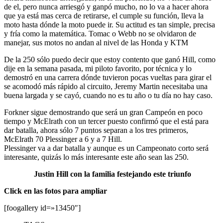
de el, pero nunca arriesgó y ganpó mucho, no lo va a hacer ahora
que ya está mas cerca de retirarse, el cumple su función, lleva la
moto hasta dónde la moto puede ir. Su actitud es tan simple, precisa
y fría como la matemática. Tomac o Webb no se olvidaron de
manejar, sus motos no andan al nivel de las Honda y KTM
De la 250 sólo puedo decir que estoy contento que ganó Hill, como
dije en la semana pasada, mi piloto favorito, por técnica y lo
demostró en una carrera dónde tuvieron pocas vueltas para girar el
se acomodó más rápido al circuito, Jeremy Martin necesitaba una
buena largada y se cayó, cuando no es tu año o tu día no hay caso.
Forkner sigue demostrando que será un gran Campeón en poco
tiempo y McElrath con un tercer puesto confirmó que el está para
dar batalla, ahora sólo 7 puntos separan a los tres primeros,
McElrath 70 Plessinger a 6 y a 7 Hill.
Plessinger va a dar batalla y aunque es un Campeonato corto será
interesante, quizás lo más interesante este año sean las 250.
Justin Hill con la familia festejando este triunfo
Click en las fotos para ampliar
[foogallery id=»13450″]