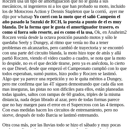
Roczen usa un tipo de amortiguación que no le gusta a sus
mecánicos, ni ingenieros ni a los que han probado su moto, incluido
los de Motocross Action y Dennis Stapleton que la corrió, ayer me
dijo por whatsap
Yo corri con la moto que el salió Campeón el
año pasado la Suzuki de RCH, la puesta a punto de el es muy
blanda. De la forma que le gusta el amortiguador trasero, es
como si fuera solo resorte, así es como el la usa,
Ok, en Anaheim2
Roczen venía desde la octava posición pasando motos y sólo le
quedaba Seely y Dungey, al ritmo que venía no iba a tener
problemas en alcanzarlos, pero cambió de trayectoria y se encontró
con una parte del circuito blanda, la moto hizo tope de atrás y allá
partió Roczen, viendo el video cuadro a cuadro, se nota que la moto
lo despide, no es el que decide tirarse, pero ya es anécdota, lo cierto
es que Diesel, desde que empezó el Campeonato cumplió con lo que
todos esperaban, sumó puntos, hizo podio y Roczen se lastimó.
Algo que ya parece una repetición y no le quita méritos a Dungey,
pero me confirma que las 4T siguen demostrando que cada día son
mas inseguras, las pistas no son dificiles para ellos, están planeadas
todas iguales, saltos con rampas de 60 grados, triples de la misma
distancia, nada dejan librado al azar, pero de todas formas parece
que no hay margen para el error en el Supercross con las 4 tiempos.
Con esas medidas hacen los circuitos de entrenamiento, pero no
siorve, después de todo Barcia se lastimó entrenando.
Otra cosa más, por las lluvias todo se hizo el sábado y muy pocas