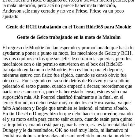
la mala intención, pero acá no parece haber mala intención,
Anderson sale muy cerrado y no ve a Friese. Friese va un poco
ajustado.
Gente de RCH trabajando en el Team Ride365 para Mookie
Gente de Geico trabajando en la moto de Malcolm
El regreso de Mookie fue tan esperado y promocionado que hasta lo
ayudaron a poner a punto su moto, los mecánicos de Geico y RCH,
los dos equipos en los que sus jefes le cerraron las puertas, pero los
mecánicos con o sin permiso estuvieron en el box del Ride365
trabajando en la moto de Mookie. Eso es lindo para el deporte,
mientras estuvo con fisico fue rápido, cuando se cansó obvio fue
otra cosa. Fue segundo en su serie detrás de Roczen y era septimo
peleando el sexto puesto, cuando empezó a decaer, recordemos que
hacia meses no corría, puede haber estado tenso, esto es sólo una
suposición mía. Ah Pourcel clasificó finalmente a la final, en el
tercer Round, no deben estar muy contentos en Husqvarna, ya que
faltó Anderson y Bogle que también se lesionó, el mismo sábado.
En fin Diesel o Dungey hizo lo que debe hacer un corredor, cuando
el y su moto están para cuarto salir cuarto, cuando están para quinto
salir quinto y cuando está para ganar hacerlo, esa es la mentalidad de
Dungey y le da resultados, OK no será muy lindo, ni llamativo ni
tendrá maniobras arriesgadas, ni es mi preferido, no vería un video