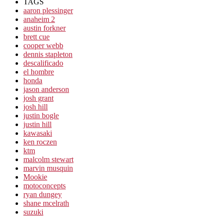
TAGS
aaron plessinger
anaheim 2
austin forkner
brett cue
cooper webb
dennis stapleton
descalificado
el hombre
honda
jason anderson
josh grant
josh hill
justin bogle
justin hill
kawasaki
ken roczen
ktm
malcolm stewart
marvin musquin
Mookie
motoconcepts
ryan dungey
shane mcelrath
suzuki