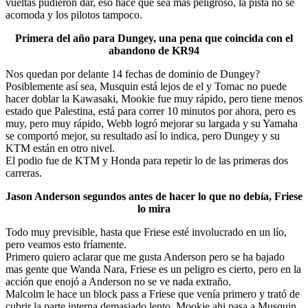
vueltas pudieron dar, eso hace que sea más peligroso, la pista no se
acomoda y los pilotos tampoco.
Primera del año para Dungey, una pena que coincida con el
abandono de KR94
Nos quedan por delante 14 fechas de dominio de Dungey?
Posiblemente así sea, Musquin está lejos de el y Tomac no puede
hacer doblar la Kawasaki, Mookie fue muy rápido, pero tiene menos
estado que Palestina, está para correr 10 minutos por ahora, pero es
muy, pero muy rápido, Webb logró mejorar su largada y su Yamaha
se comportó mejor, su resultado así lo indica, pero Dungey y su
KTM están en otro nivel.
El podio fue de KTM y Honda para repetir lo de las primeras dos
carreras.
Jason Anderson segundos antes de hacer lo que no debía, Friese
lo mira
Todo muy previsible, hasta que Friese esté involucrado en un lío,
pero veamos esto fríamente.
Primero quiero aclarar que me gusta Anderson pero se ha bajado
mas gente que Wanda Nara, Friese es un peligro es cierto, pero en la
acción que enojó a Anderson no se ve nada extraño.
Malcolm le hace un block pass a Friese que venía primero y trató de
cubrir la parte interna demasiado lento, Mookie ahi pasa a Musquin