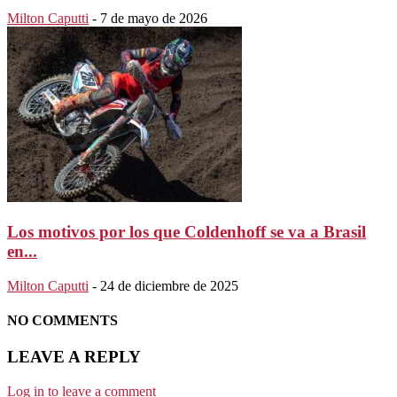
Milton Caputti
-
7 de mayo de 2026
Los motivos por los que Coldenhoff se va a Brasil
en...
Milton Caputti
-
24 de diciembre de 2025
NO COMMENTS
LEAVE A REPLY
Log in to leave a comment