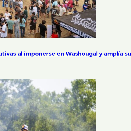
utivas al imponerse en Washougal y amplía s