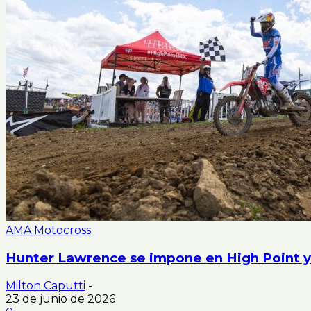
AMA Motocross
Hunter Lawrence se impone en High Point y
Milton Caputti
-
23 de junio de 2026