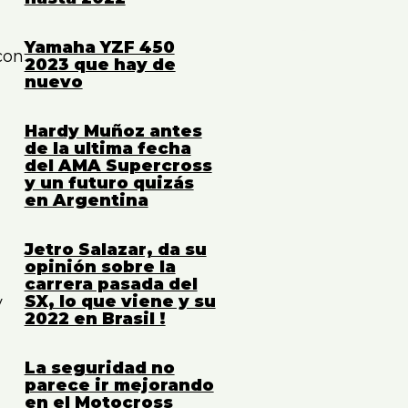
-
Yamaha YZF 450
con
2023 que hay de
nuevo
Hardy Muñoz antes
de la ultima fecha
del AMA Supercross
y un futuro quizás
en Argentina
Jetro Salazar, da su
opinión sobre la
carrera pasada del
SX, lo que viene y su
y
2022 en Brasil !
La seguridad no
parece ir mejorando
en el Motocross