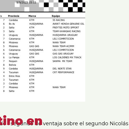
tino en
 de 1 segundo de ventaja sobre el segundo Nicolás