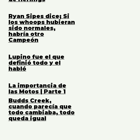
Ryan Sipes dice; Si
los whoops hubieran
sido normales,
habría otro
Campeón
Lupino fue el que
definió todo y el
habló
La importancia de
las Motos | Parte 1
Budds Creek,
cuando parecía que
todo cambiaba, todo
queda igual