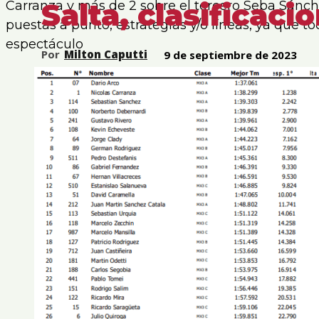
Salta, clasificaci
Carranza y más de 2 sobre el tercero Seba Sánch
puestas a punto, estrategias y/o líneas, ya que 
espectáculo
Por
Milton Caputti
9 de septiembre de 2023