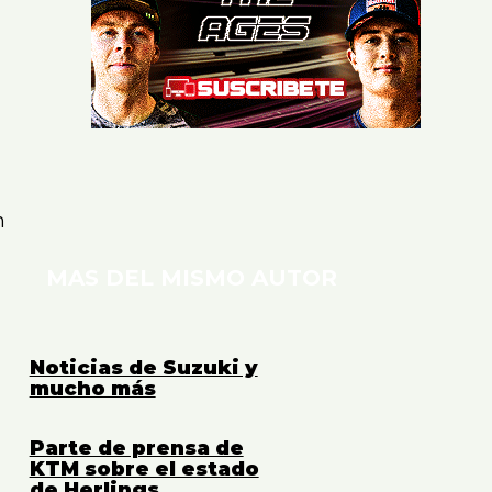
n
MAS DEL MISMO AUTOR
Noticias de Suzuki y
mucho más
Parte de prensa de
KTM sobre el estado
de Herlings