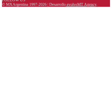
© MXArgentina 1997-2026 | Desarrollo
evolveMT Agency
.