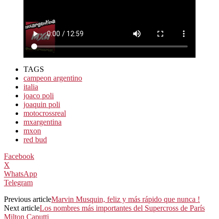
TAGS
campeon argentino
italia
joaco poli
joaquin poli
motocrossreal
mxargentina
mxon
red bud
Facebook
X
WhatsApp
Telegram
Previous article
Marvin Musquin, feliz y más rápido que nunca !
Next article
Los nombres más importantes del Supercross de París
Milton Caputti