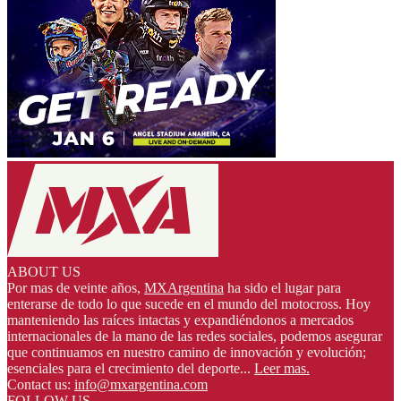
ABOUT US
Por mas de veinte años,
MXArgentina
ha sido el lugar para
enterarse de todo lo que sucede en el mundo del motocross. Hoy
manteniendo las raíces intactas y expandiéndonos a mercados
internacionales de la mano de las redes sociales, podemos asegurar
que continuamos en nuestro camino de innovación y evolución;
esenciales para el crecimiento del deporte...
Leer mas.
Contact us:
info@mxargentina.com
FOLLOW US