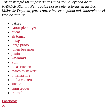
Tomac rompió un empate de tres años con la leyenda de la
NASCAR Richard Petty, quien posee siete victorias en las 500
Millas de Daytona, para convertirse en el piloto más laureado en el
icónico circuito.
TAGS
aaron plessinger
ducati
eli tomac
husqvarna
jorge prado
julien beaumer
justin hill
kawasaki
ktm
lucas coenen
malcolm stewart
rj hampshire
sacha coenen
suzuki
team tedder
triumph
Facebook
X