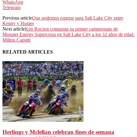
WhatsApp
Telegram
Previous article
Que podemos esperar para Salt Lake City entre
Kenny y Hunter
Next article
Ken Roczen conquista su primer campeonato de
Monster Energy Supercross en Salt Lake City a los 32 años de edad.
Milton Caputti
RELATED ARTICLES
Herlings y Mclellan celebran fines de semana