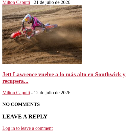
Milton Caputti
-
21 de julio de 2026
Jett Lawrence vuelve a lo más alto en Southwick y
recupera...
Milton Caputti
-
12 de julio de 2026
NO COMMENTS
LEAVE A REPLY
Log in to leave a comment