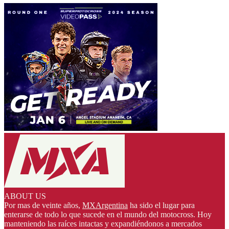
ABOUT US
Por mas de veinte años,
MXArgentina
ha sido el lugar para
enterarse de todo lo que sucede en el mundo del motocross. Hoy
manteniendo las raíces intactas y expandiéndonos a mercados