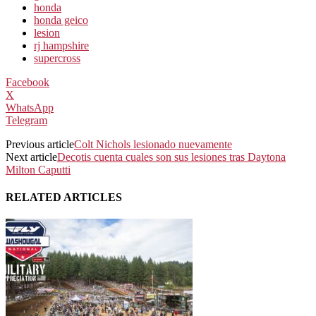
honda
honda geico
lesion
rj hampshire
supercross
Facebook
X
WhatsApp
Telegram
Previous article
Colt Nichols lesionado nuevamente
Next article
Decotis cuenta cuales son sus lesiones tras Daytona
Milton Caputti
RELATED ARTICLES