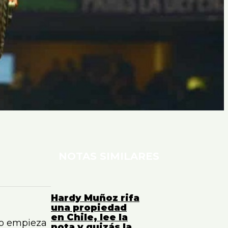
NOTAS SIMILARES
Hardy Muñoz rifa
una propiedad
en Chile, lee la
ndo empieza
nota y quizás la