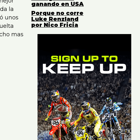
mejor
ganando en USA
da la
Porque no corre
tó unos
Luke Renzland
por Nico Fricia
uelta
publicidad/advertisement -
mucho mas