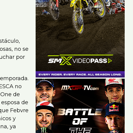
stáculo,
osas, no se
uchar por
 temporada.
 ESCA no
ceOne de
a esposa de
 que Febvre
icos y
na, ya