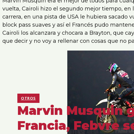
Marvin Musquin era el mejor de todos para cualq
vuelta, Cairoli hizo el segundo mejor tiempo, en 
carrera, en una pista de USA le hubiera sacado vu
block pass suaves y así el Francés pudo mantener
Cairoli los alcanzara y chocara a Brayton, que ca
que decir y no voy a rellenar con cosas que no p
OTROS
Marvin Musquin 
Francia, Febvre s