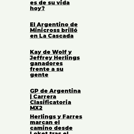
es de su vida
hoy?
El Argentino de
Minicross brilló
en La Cascada
Kay de Wolf y
Jeffrey Herlings
ganadores
frente a su
gente
GP de Argentina
| Carrera
Clasificatoria
MX2
Herlings y Farres
marcan el
camino desde
Loket tras el