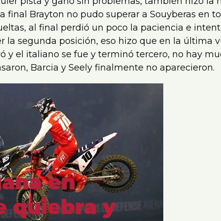
uier pista y ganó sin problemas, también hizo la 
la final Brayton no pudo superar a Souyberas en to
eltas, al final perdió un poco la paciencia e inten
 la segunda posición, eso hizo que en la última v
yó y el italiano se fue y terminó tercero, no hay 
asaron, Barcia y Seely finalmente no aparecieron.
gana en
e quiebra y