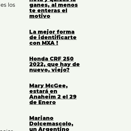
es los
ganes, al menos
-
te enteras el
motivo
La mejor forma
de identificarte
con MXA !
Honda CRF 250
2022, que hay de
nuevo, viejo?
Mary McGee,
estará en
Anaheim 2 el 29
de Enero
Mariano
Dolcemascolo,
un Argentino