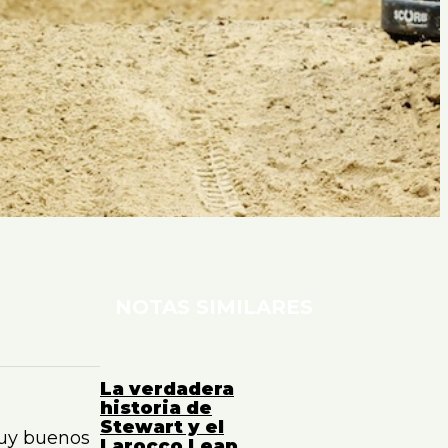
NOTAS SIMILARES
La verdadera
historia de
Stewart y el
muy buenos
Larocco Leap