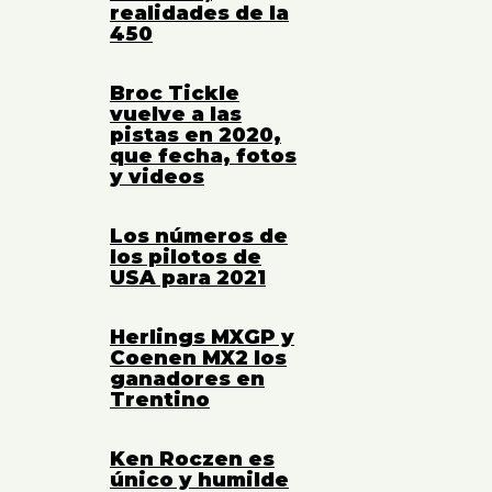
realidades de la
450
Broc Tickle
vuelve a las
pistas en 2020,
que fecha, fotos
y videos
Los números de
los pilotos de
USA para 2021
Herlings MXGP y
Coenen MX2 los
ganadores en
Trentino
Ken Roczen es
único y humilde