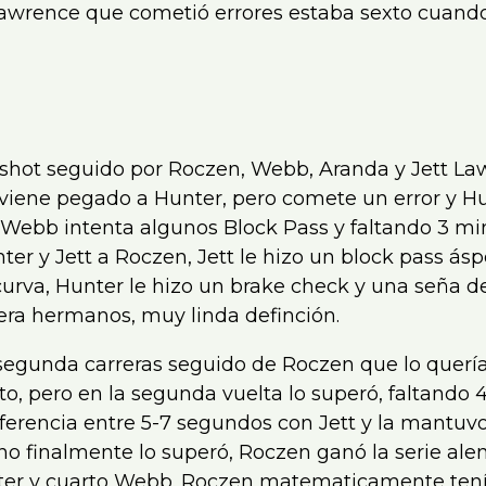
awrence que cometió errores estaba sexto cuand
eshot seguido por Roczen, Webb, Aranda y Jett La
n viene pegado a Hunter, pero comete un error y H
 Webb intenta algunos Block Pass y faltando 3 mi
ter y Jett a Roczen, Jett le hizo un block pass ásp
rva, Hunter le hizo un brake check y una seña de 
era hermanos, muy linda definción.
segunda carreras seguido de Roczen que lo querí
arto, pero en la segunda vuelta lo superó, faltando
iferencia entre 5-7 segundos con Jett y la mantuv
 finalmente lo superó, Roczen ganó la serie alen
unter y cuarto Webb. Roczen matematicamente ten