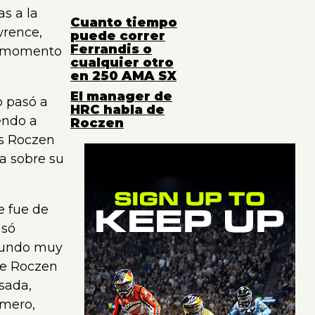
s a la
Cuanto tiempo
wrence,
puede correr
Ferrandis o
un momento
cualquier otro
en 250 AMA SX
El manager de
o pasó a
HRC habla de
endo a
Roczen
publicidad/advertisement -
es Roczen
a sobre su
e fue de
asó
egundo muy
ue Roczen
sada,
imero,