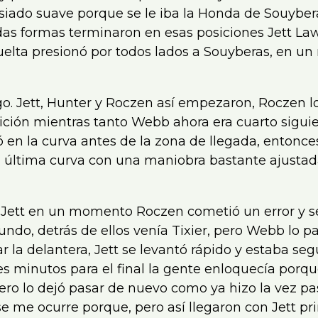
iado suave porque se le iba la Honda de Souybera
todas formas terminaron en esas posiciones Jett La
uelta presionó por todos lados a Souyberas, en 
go. Jett, Hunter y Roczen así empezaron, Roczen l
sición mientras tanto Webb ahora era cuarto sigui
 en la curva antes de la zona de llegada, entonc
la última curva con una maniobra bastante ajustad
Jett en un momento Roczen cometió un error y s
do, detrás de ellos venía Tixier, pero Webb lo p
r la delantera, Jett se levantó rápido y estaba s
es minutos para el final la gente enloquecía porq
ero lo dejó pasar de nuevo como ya hizo la vez pa
e me ocurre porque, pero así llegaron con Jett pr