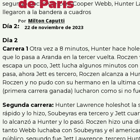
de París
segundo Roczen tercero Cooper Webb, Hunter L
llegaron a la bandera a cuadros
Por
Milton Caputti
Día 2:
22 de noviembre de 2023
Dia 2
Carrera 1
Otra vez a 8 minutos, Hunter hace hol
que lo pasa a Aranda en la tercer vuelta. Rocze
escapa un poco, Jett lucha algunos minutos con
pasa, ahora Jett es tercero, Roczen alcanza a Hun
Roczen y no pudo con su hermano en la ultima cu
(primera carrera ganada) lucharon como si no fu
Segunda carrera:
Hunter Lawrence holeshot la 
rápido y lo hizo, Soubeyras era tercero y Jett cu
lo alcanzó a Hunter y lo pasó. Roczen hizo una d
tanto Webb luchaba con Soubeyras y el americano
público, segundo fue Jett Lawrence, tercero H