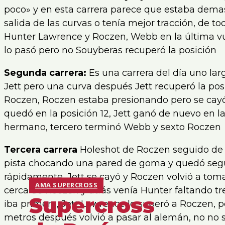
poco» y en esta carrera parece que estaba demas
salida de las curvas o tenía mejor tracción, de 
Hunter Lawrence y Roczen, Webb en la última v
lo pasó pero no Souyberas recuperó la posición
Segunda carrera:
Es una carrera del día uno lar
Jett pero una curva después Jett recuperó la po
Roczen, Roczen estaba presionando pero se cayó
quedó en la posición 12, Jett ganó de nuevo en 
hermano, tercero terminó Webb y sexto Roczen
Tercera carrera
Holeshot de Roczen seguido de 
pista chocando una pared de goma y quedó segun
rápidamente, Jett se cayó y Roczen volvió a toma
AMA SUPERCROSS
cerca de Roczen y atrás venía Hunter faltando tr
Supercross
iba primero, Jett Lawrence lo superó a Roczen, p
metros después volvió a pasar al alemán, no no s