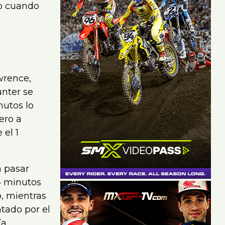
o cuando
wrence,
unter se
nutos lo
ero a
el 1
a pasar
 4 minutos
o, mientras
tado por el
ía