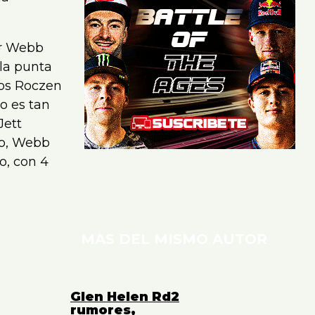
er Webb
 la punta
tos Roczen
o es tan
Jett
ro, Webb
o, con 4
MAS DEL MISMO AUTOR
Glen Helen Rd2
rumores,