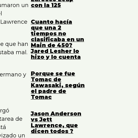
sumaron un
con la 125
-
l
s Lawrence
Cuanto hacía
que una 2
tiempos no
clasificaba en un
de que han
Main de 450?
Jared Lesher lo
staba mal.
hizo y lo cuenta
Porque se fue
 hermano y
Tomac de
Kawasaki, según
el padre de
Tomac
argó
Jason Anderson
 tarea de
vs Jett
Lawrence, que
stá
dicen todos ?
vizado un