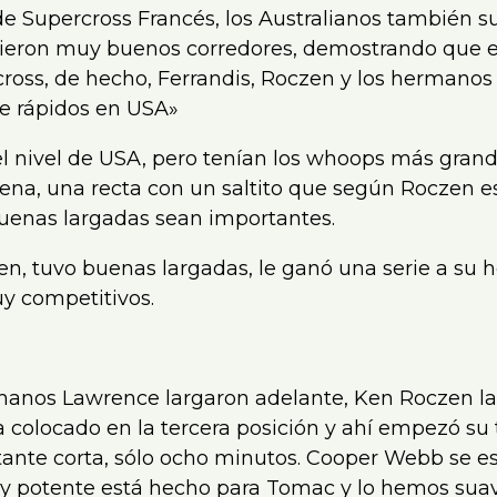
e Supercross Francés, los Australianos también 
ieron muy buenos corredores, demostrando que e
cross, de hecho, Ferrandis, Roczen y los hermano
e rápidos en USA»
l nivel de USA, pero tenían los whoops más gran
na, una recta con un saltito que según Roczen e
buenas largadas sean importantes.
ien, tuvo buenas largadas, le ganó una serie a su
y competitivos.
rmanos Lawrence largaron adelante, Ken Roczen l
a colocado en la tercera posición y ahí empezó su
ante corta, sólo ocho minutos. Cooper Webb se e
y potente está hecho para Tomac y lo hemos sua