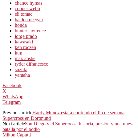
chance hymas
cooper webb
eli tomac
haiden deegan
honda
hunter lawrence
jorge prado
kawasaki
ken roczen
ktm
max anstie
ryder difrancesco
suzuki
yamaha
Facebook
X
WhatsApp
Telegram
Previous article
Hardy Munoz estara corriendo el fin de semana
Supercross en Dortmund
Next article
San Diego y el Supercross: historia, presión y una nueva
batalla por el podio
Milton Caputti