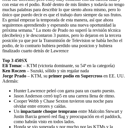
con estar en el podio. Rodé dentro de mis límites y todavía no tengo
muchas palabras para describir lo que siento ahora mismo, pero lo
único que puedo decir es que el trabajo duro siempre da sus frutos.
Es genial empezar la temporada de esta manera, así que ahora
seguiremos aprendiendo y esperando una nueva oportunidad la
próxima semana.” La moto de Prado no superó la revisión técnica
(decibeles) y le descontaron 3 puntos, pero lo dejaron en la tercera
posición ya que por la Transmisión de Television se había hecho el
podio, de lo contrario hubiera perdido una posicion y hubiera
finalizado cuarto detrás de Lawrence
Top 3 450SX
Eli Tomac
– KTM (victoria dominante, su 54ª en la categoría)
Ken Roczen
– Suzuki, sólido y sin regalar nada
Jorge Prado
– KTM, su
primer podio en Supercross
en EE. UU.
Además:
Hunter Lawrence peleó con garra para un cuarto puesto.
Jason Anderson cerró top5 en una carrera llena de ritmo.
Cooper Webb y Chase Sexton tuvieron una noche para
olvidar entre errores y caídas.
Un
impactante choque temprano
entre Malcolm Stewart y
Justin Barcia generó red flag y preocupación en el paddock,
como habrán visto en todos lados.
Honda se vio superada y por mucho por las KTMs y la