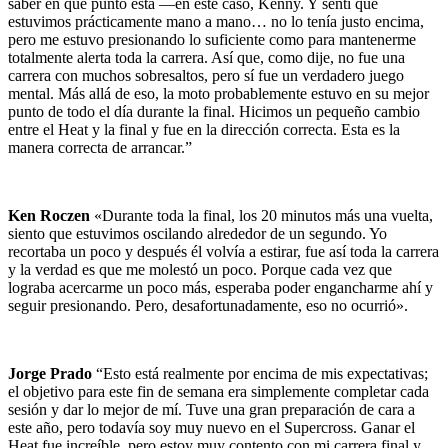
saber en qué punto está —en este caso, Kenny. Y sentí que
estuvimos prácticamente mano a mano… no lo tenía justo encima,
pero me estuvo presionando lo suficiente como para mantenerme
totalmente alerta toda la carrera. Así que, como dije, no fue una
carrera con muchos sobresaltos, pero sí fue un verdadero juego
mental. Más allá de eso, la moto probablemente estuvo en su mejor
punto de todo el día durante la final. Hicimos un pequeño cambio
entre el Heat y la final y fue en la dirección correcta. Esta es la
manera correcta de arrancar.”
Ken Roczen
«Durante toda la final, los 20 minutos más una vuelta,
siento que estuvimos oscilando alrededor de un segundo. Yo
recortaba un poco y después él volvía a estirar, fue así toda la carrera
y la verdad es que me molestó un poco. Porque cada vez que
lograba acercarme un poco más, esperaba poder engancharme ahí y
seguir presionando. Pero, desafortunadamente, eso no ocurrió».
Jorge Prado
“Esto está realmente por encima de mis expectativas;
el objetivo para este fin de semana era simplemente completar cada
sesión y dar lo mejor de mí. Tuve una gran preparación de cara a
este año, pero todavía soy muy nuevo en el Supercross. Ganar el
Heat fue increíble, pero estoy muy contento con mi carrera final y