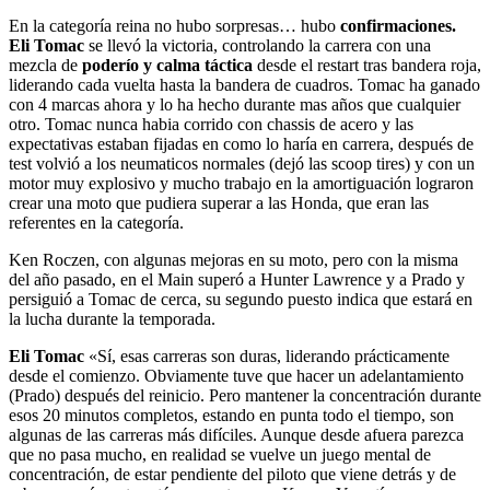
En la categoría reina no hubo sorpresas… hubo
confirmaciones.
Eli Tomac
se llevó la victoria, controlando la carrera con una
mezcla de
poderío y calma táctica
desde el restart tras bandera roja,
liderando cada vuelta hasta la bandera de cuadros. Tomac ha ganado
con 4 marcas ahora y lo ha hecho durante mas años que cualquier
otro. Tomac nunca habia corrido con chassis de acero y las
expectativas estaban fijadas en como lo haría en carrera, después de
test volvió a los neumaticos normales (dejó las scoop tires) y con un
motor muy explosivo y mucho trabajo en la amortiguación lograron
crear una moto que pudiera superar a las Honda, que eran las
referentes en la categoría.
Ken Roczen, con algunas mejoras en su moto, pero con la misma
del año pasado, en el Main superó a Hunter Lawrence y a Prado y
persiguió a Tomac de cerca, su segundo puesto indica que estará en
la lucha durante la temporada.
Eli Tomac
«Sí, esas carreras son duras, liderando prácticamente
desde el comienzo. Obviamente tuve que hacer un adelantamiento
(Prado) después del reinicio. Pero mantener la concentración durante
esos 20 minutos completos, estando en punta todo el tiempo, son
algunas de las carreras más difíciles. Aunque desde afuera parezca
que no pasa mucho, en realidad se vuelve un juego mental de
concentración, de estar pendiente del piloto que viene detrás y de